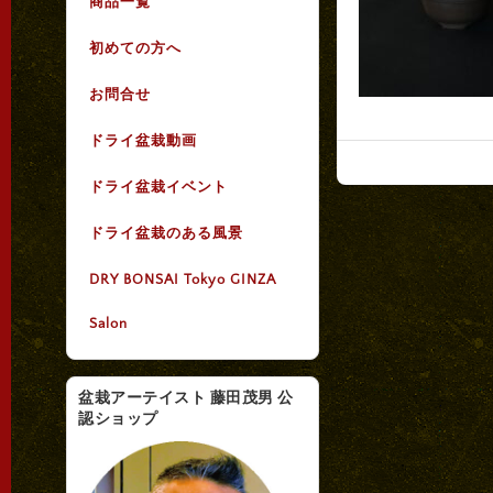
商品一覧
初めての方へ
お問合せ
ドライ盆栽動画
ドライ盆栽イベント
ドライ盆栽のある風景
DRY BONSAI Tokyo GINZA
Salon
盆栽アーテイスト 藤田茂男 公
認ショップ