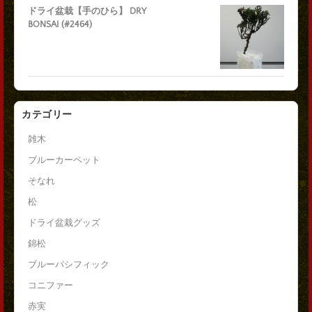
ドライ盆栽【手のひら】 DRY
BONSAI (#2464)
カテゴリー
雑木
ブルーカーペット
そなれ
松
ドライ盆栽グッズ
錦松
ブルーパシフィック
コニファー
赤実