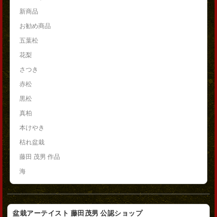
新商品
お勧め商品
五葉松
花梨
さつき
赤松
黒松
真柏
本けやき
枯れ盆栽
藤田 茂男 作品
海
盆栽アーテイスト 藤田茂男 公認ショップ