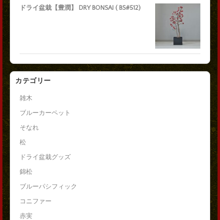
ドライ盆栽【豊潤】 DRY BONSAI ( BS#512)
カテゴリー
雑木
ブルーカーペット
そなれ
松
ドライ盆栽グッズ
錦松
ブルーパシフィック
コニファー
赤実