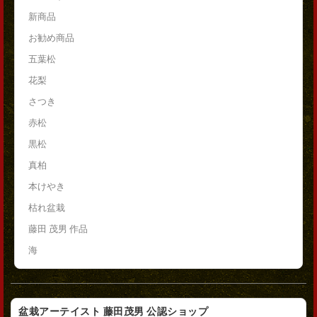
新商品
お勧め商品
五葉松
花梨
さつき
赤松
黒松
真柏
本けやき
枯れ盆栽
藤田 茂男 作品
海
盆栽アーテイスト 藤田茂男 公認ショップ