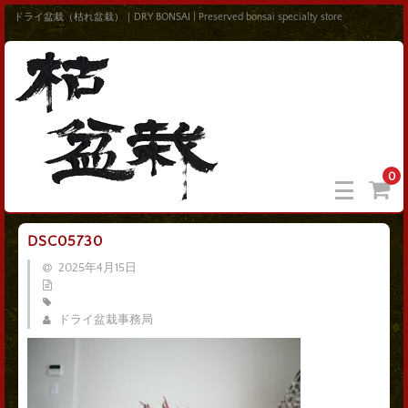
ドライ盆栽（枯れ盆栽）｜DRY BONSAI | Preserved bonsai specialty store
0
DSC05730
2025年4月15日
ドライ盆栽事務局