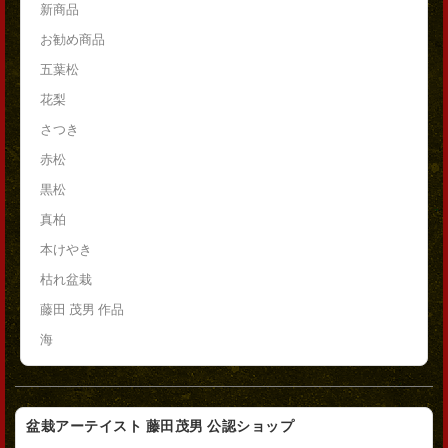
新商品
お勧め商品
五葉松
花梨
さつき
赤松
黒松
真柏
本けやき
枯れ盆栽
藤田 茂男 作品
海
盆栽アーテイスト 藤田茂男 公認ショップ