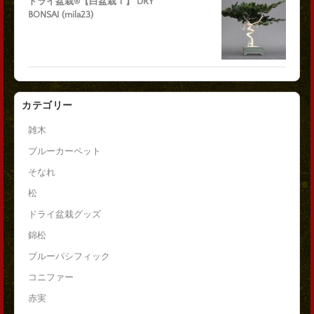
ドライ盆栽®【白盆栽Ⅰ】 DRY
BONSAI (mila23)
カテゴリー
雑木
ブルーカーペット
そなれ
松
ドライ盆栽グッズ
錦松
ブルーパシフィック
コニファー
赤実