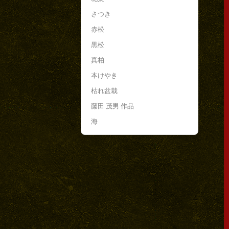
さつき
赤松
黒松
真柏
本けやき
枯れ盆栽
藤田 茂男 作品
海