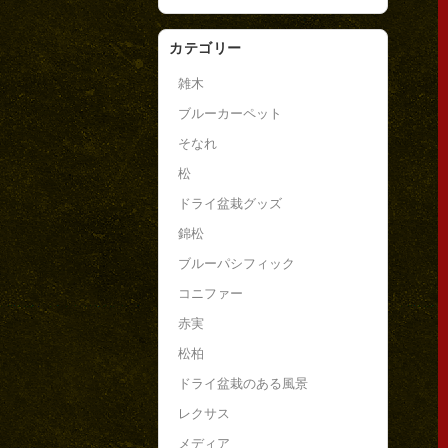
カテゴリー
雑木
ブルーカーペット
そなれ
松
ドライ盆栽グッズ
錦松
ブルーパシフィック
コニファー
赤実
松柏
ドライ盆栽のある風景
レクサス
メディア