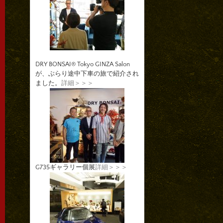
DRY BONSAI® Tokyo GINZA Salon
が、ぶらり途中下車の旅で紹介され
ました。
詳細＞＞＞
G735ギャラリー個展
詳細＞＞＞