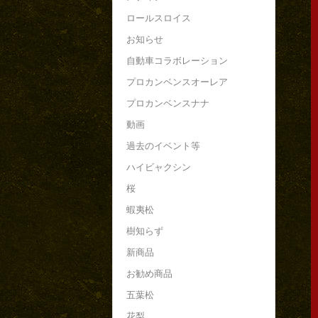
ロールスロイス
お知らせ
自動車コラボレーション
プロカンベンスオーレア
プロカンベンスナナ
動画
過去のイベント等
ハイビャクシン
桜
蝦夷松
樹知らず
新商品
お勧め商品
五葉松
花梨