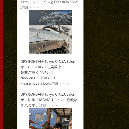
ロールス・ロイスとDRY BONSAI®
詳細＞＞＞
DRY BONSAI® Tokyo GINZA Salon
が、GO TOKYOに掲載中！！
是非ご覧ください！
Now on GO TOKYO! !
Please have a look!
詳細＞＞＞
DRY BONSAI® Tokyo GINZA Salon
が、NHK「MONOすごい」で紹介
されます。
詳細＞＞＞