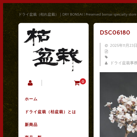
ドライ盆栽（枯れ盆栽）｜DRY BONSAI | Preserved bonsai specialty store
DSC06180
2025年11月23
ドライ盆栽事
0
ホーム
ドライ盆栽（枯盆栽）とは
新商品