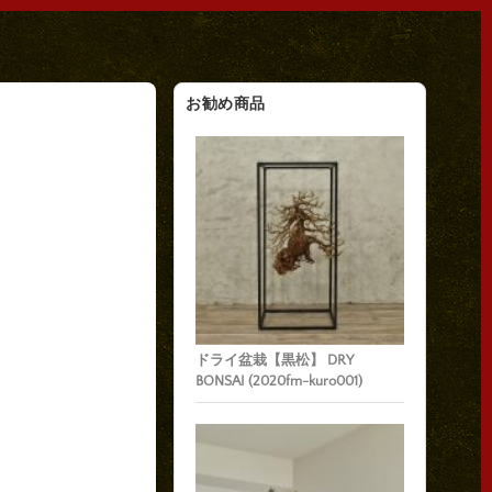
お勧め商品
ドライ盆栽【黒松】 DRY
BONSAI (2020fm-kuro001)