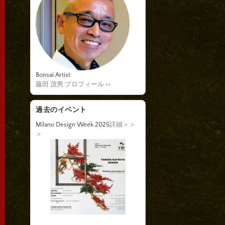
Bonsai Artist
藤田 茂男 プロフィール >>
過去のイベント
Milano Design Week 2025
詳細＞＞
＞