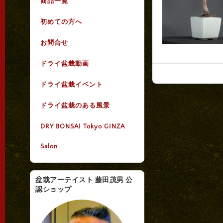
商品一覧
初めての方へ
お問合せ
ドライ盆栽動画
ドライ盆栽イベント
ドライ盆栽のある風景
DRY BONSAI Tokyo GINZA
Salon
盆栽アーテイスト 藤田茂男 公
認ショップ