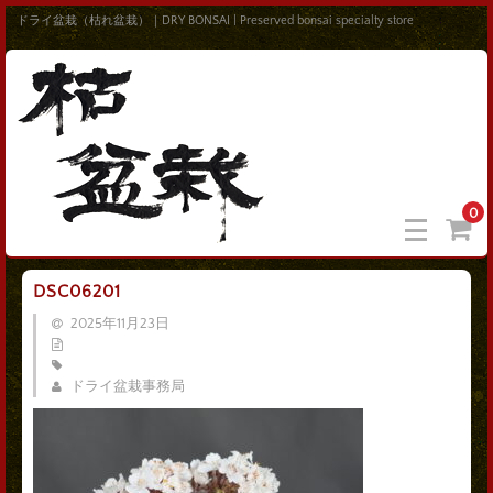
ドライ盆栽（枯れ盆栽）｜DRY BONSAI | Preserved bonsai specialty store
0
DSC06201
2025年11月23日
ドライ盆栽事務局