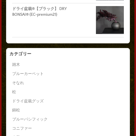
ドライ盆栽®【ブラック】 DRY
BONSAI® (EC-premium21)
カテゴリー
雑木
ブルーカーペット
そなれ
松
ドライ盆栽グッズ
錦松
ブルーパシフィック
コニファー