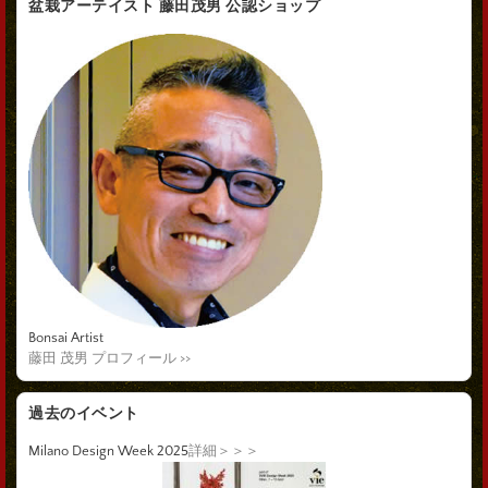
盆栽アーテイスト 藤田茂男 公認ショップ
Bonsai Artist
藤田 茂男 プロフィール >>
過去のイベント
Milano Design Week 2025
詳細＞＞＞