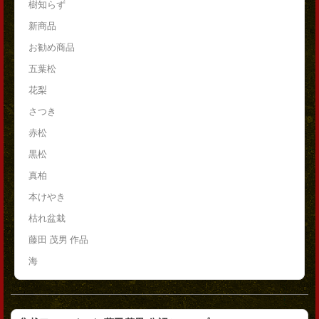
樹知らず
新商品
お勧め商品
五葉松
花梨
さつき
赤松
黒松
真柏
本けやき
枯れ盆栽
藤田 茂男 作品
海