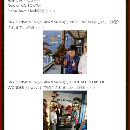
Now on GO TOKYO! !
Please have a look!
詳細＞＞＞
DRY BONSAI® Tokyo GINZA Salonが、NHK「MONOすごい」で紹介
されます。
詳細＞＞＞
DRY BONSAI® Tokyo GINZA Salonが、CHINTAI COLORS OF
WONDER（j-wave）で紹介されました。
詳細＞＞＞