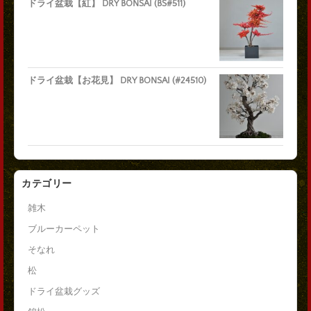
ドライ盆栽【紅】 DRY BONSAI (BS#511)
ドライ盆栽【お花見】 DRY BONSAI (#24510)
カテゴリー
雑木
ブルーカーペット
そなれ
松
ドライ盆栽グッズ