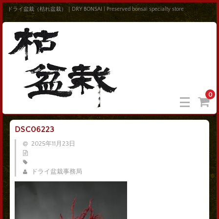
ドライ盆栽（枯れ盆栽）｜DRY BONSAI | Preserved bonsai specialty store
0
DSC06223
2025年11月23日
ドライ盆栽事務局