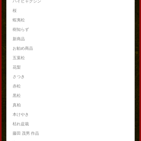
ハイビャクシン
桜
蝦夷松
樹知らず
新商品
お勧め商品
五葉松
花梨
さつき
赤松
黒松
真柏
本けやき
枯れ盆栽
藤田 茂男 作品