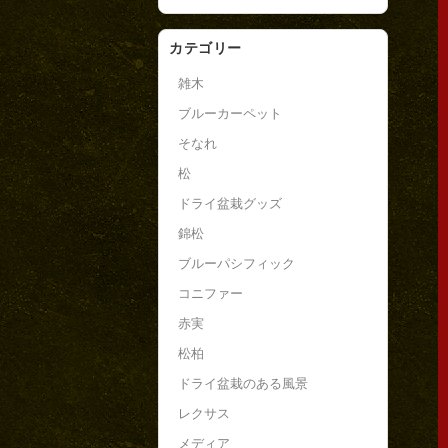
カテゴリー
雑木
ブルーカーペット
そなれ
松
ドライ盆栽グッズ
錦松
ブルーパシフィック
コニファー
赤実
松柏
ドライ盆栽のある風景
レクサス
メディア