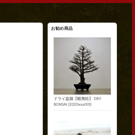
お勧め商品
ドライ盆栽【蝦夷松】 DRY
BONSAI (2020ezo001)