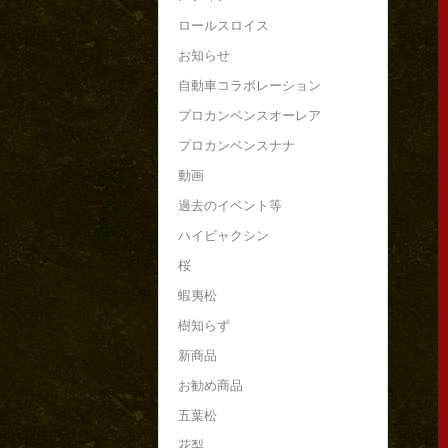
ロールスロイス
お知らせ
自動車コラボレーション
プロカンベンスオーレア
プロカンベンスナナ
動画
過去のイベント等
ハイビャクシン
桜
蝦夷松
樹知らず
新商品
お勧め商品
五葉松
花梨