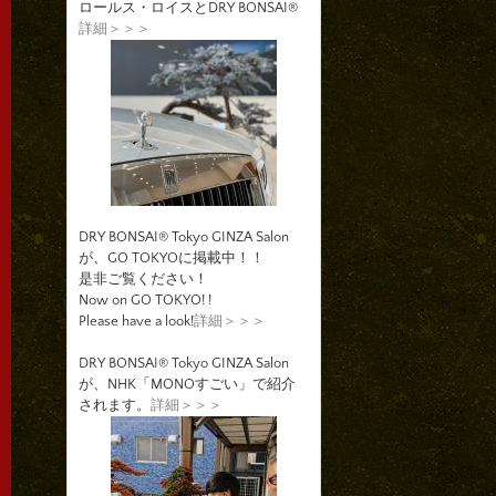
ロールス・ロイスとDRY BONSAI®
詳細＞＞＞
DRY BONSAI® Tokyo GINZA Salon
が、GO TOKYOに掲載中！！
是非ご覧ください！
Now on GO TOKYO! !
Please have a look!
詳細＞＞＞
DRY BONSAI® Tokyo GINZA Salon
が、NHK「MONOすごい」で紹介
されます。
詳細＞＞＞