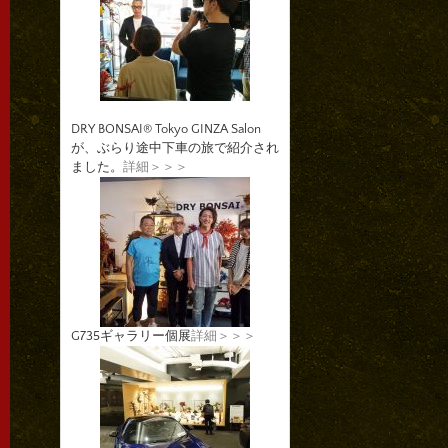
DRY BONSAI® Tokyo GINZA Salon
が、ぶらり途中下車の旅で紹介され
ました。
詳細＞＞＞
G735ギャラリー個展
詳細＞＞＞