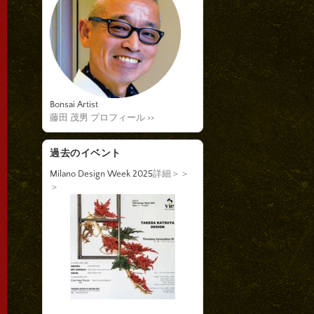
Bonsai Artist
藤田 茂男 プロフィール >>
過去のイベント
Milano Design Week 2025
詳細＞＞
＞