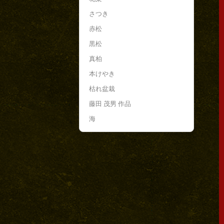
さつき
赤松
黒松
真柏
本けやき
枯れ盆栽
藤田 茂男 作品
海