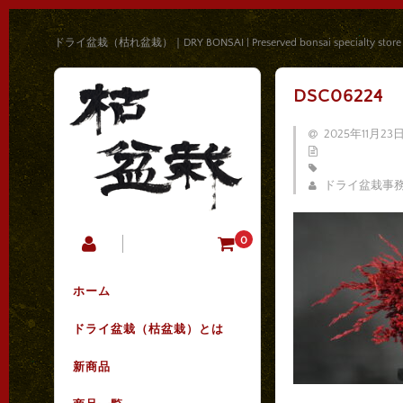
ドライ盆栽（枯れ盆栽）｜DRY BONSAI | Preserved bonsai specialty store
DSC06224
2025年11月23
ドライ盆栽事
0
ホーム
ドライ盆栽（枯盆栽）とは
新商品