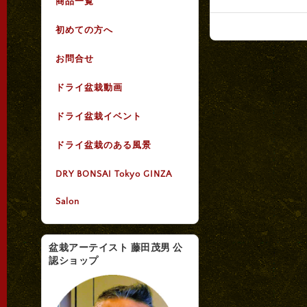
商品一覧
初めての方へ
お問合せ
ドライ盆栽動画
ドライ盆栽イベント
ドライ盆栽のある風景
DRY BONSAI Tokyo GINZA
Salon
盆栽アーテイスト 藤田茂男 公
認ショップ