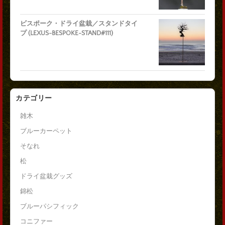
ビスポーク・ドライ盆栽／スタンドタイ
プ (LEXUS-BESPOKE-STAND#111)
カテゴリー
雑木
ブルーカーペット
そなれ
松
ドライ盆栽グッズ
錦松
ブルーパシフィック
コニファー