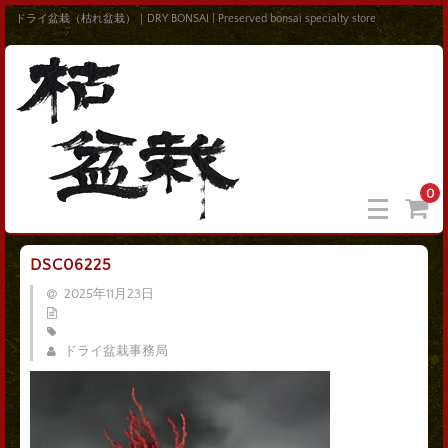
ドライ盆栽（枯れ盆栽）｜DRY BONSAI | Preserved bonsai specialty store
0
DSC06225
2025年11月23日
ドライ盆栽事務局