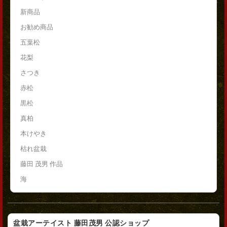
新商品
お勧め商品
五葉松
花梨
さつき
赤松
黒松
真柏
本けやき
枯れ盆栽
藤田 茂男 作品
海
盆栽アーテイスト 藤田茂男 公認ショップ