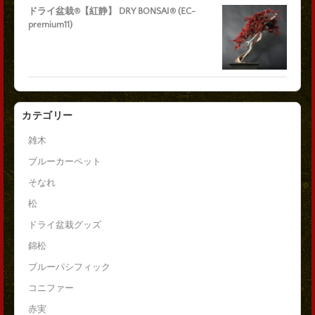
ドライ盆栽®【紅静】 DRY BONSAI® (EC-
premium11)
カテゴリー
雑木
ブルーカーペット
そなれ
松
ドライ盆栽グッズ
錦松
ブルーパシフィック
コニファー
赤実