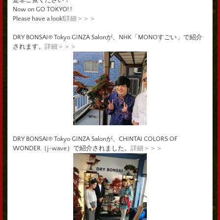
Now on GO TOKYO! !
Please have a look!
詳細＞＞＞
DRY BONSAI® Tokyo GINZA Salonが、NHK「MONOすごい」で紹介
されます。
詳細＞＞＞
DRY BONSAI® Tokyo GINZA Salonが、CHINTAI COLORS OF
WONDER（j-wave）で紹介されました。
詳細＞＞＞