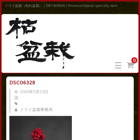
ドライ盆栽（枯れ盆栽）｜DRY BONSAI | Preserved bonsai specialty store
0
DSC06328
2025年11月23日
ドライ盆栽事務局