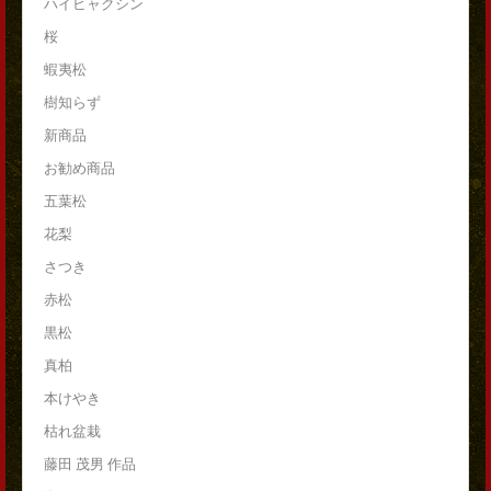
ハイビャクシン
桜
蝦夷松
樹知らず
新商品
お勧め商品
五葉松
花梨
さつき
赤松
黒松
真柏
本けやき
枯れ盆栽
藤田 茂男 作品