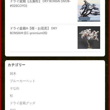
ドライ盆栽【五葉松】 DRY BONSAI (WDB-
#026GOYO)
ドライ盆栽®【桜・お花見】 DRY
BONSAI® (EC-premium05)
カテゴリー
雑木
ブルーカーペット
そなれ
松
ドライ盆栽グッズ