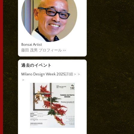
Bonsai Artist
藤田 茂男 プロフィール >>
過去のイベント
Milano Design Week 2025
詳細＞＞
＞