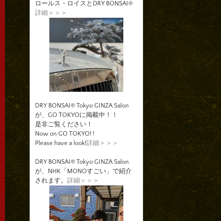
ロールス・ロイスとDRY BONSAI®
詳細＞＞＞
DRY BONSAI® Tokyo GINZA Salon
が、GO TOKYOに掲載中！！
是非ご覧ください！
Now on GO TOKYO! !
Please have a look!
詳細＞＞＞
DRY BONSAI® Tokyo GINZA Salon
が、NHK「MONOすごい」で紹介
されます。
詳細＞＞＞