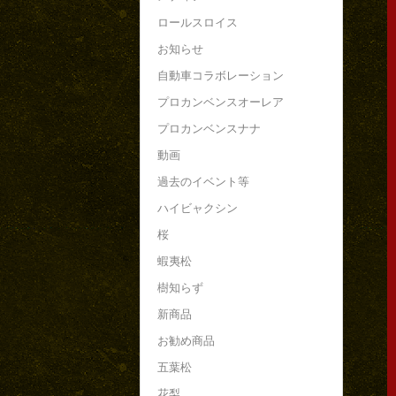
ロールスロイス
お知らせ
自動車コラボレーション
プロカンベンスオーレア
プロカンベンスナナ
動画
過去のイベント等
ハイビャクシン
桜
蝦夷松
樹知らず
新商品
お勧め商品
五葉松
花梨