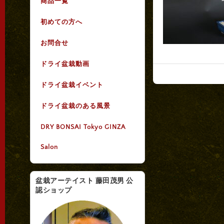
商品一覧
初めての方へ
お問合せ
ドライ盆栽動画
ドライ盆栽イベント
ドライ盆栽のある風景
DRY BONSAI Tokyo GINZA
Salon
盆栽アーテイスト 藤田茂男 公
認ショップ