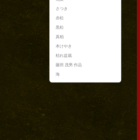
さつき
赤松
黒松
真柏
本けやき
枯れ盆栽
藤田 茂男 作品
海