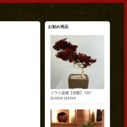
お勧め商品
ドライ盆栽【赤龍】 DRY
BONSAI (#2441)