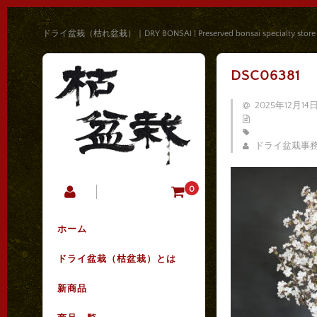
ドライ盆栽（枯れ盆栽）｜DRY BONSAI | Preserved bonsai specialty store
DSC06381
2025年12月14
ドライ盆栽事
0
ホーム
ドライ盆栽（枯盆栽）とは
新商品