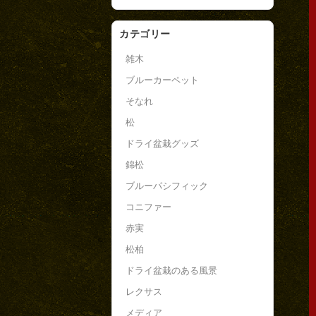
カテゴリー
雑木
ブルーカーペット
そなれ
松
ドライ盆栽グッズ
錦松
ブルーパシフィック
コニファー
赤実
松柏
ドライ盆栽のある風景
レクサス
メディア