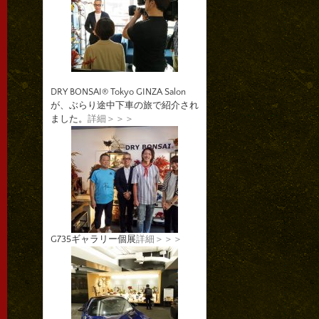
DRY BONSAI® Tokyo GINZA Salon
が、ぶらり途中下車の旅で紹介され
ました。
詳細＞＞＞
G735ギャラリー個展
詳細＞＞＞