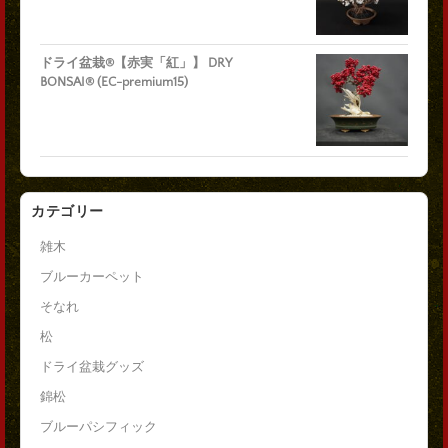
ドライ盆栽®【赤実「紅」】 DRY
BONSAI® (EC-premium15)
カテゴリー
雑木
ブルーカーペット
そなれ
松
ドライ盆栽グッズ
錦松
ブルーパシフィック