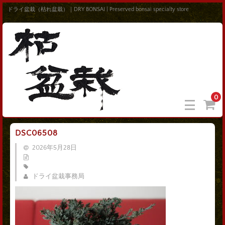
ドライ盆栽（枯れ盆栽）｜DRY BONSAI | Preserved bonsai specialty store
0
DSC06508
2026年5月28日
ドライ盆栽事務局