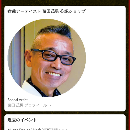
盆栽アーテイスト 藤田茂男 公認ショップ
Bonsai Artist
藤田 茂男 プロフィール >>
過去のイベント
Milano Design Week 2025
詳細＞＞＞