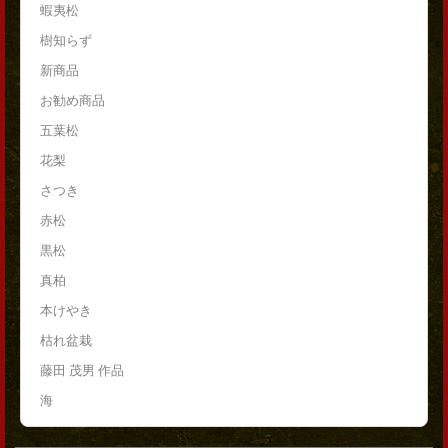
蝦夷松
樹知らず
新商品
お勧め商品
五葉松
花梨
さつき
赤松
黒松
真柏
本けやき
枯れ盆栽
藤田 茂男 作品
海