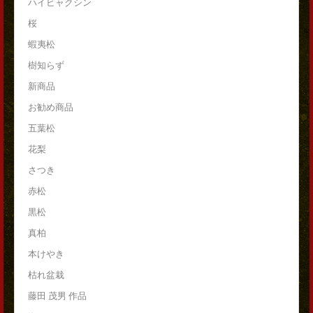
ハイビャクシン
桜
蝦夷松
樹知らず
新商品
お勧め商品
五葉松
花梨
さつき
赤松
黒松
真柏
本けやき
枯れ盆栽
藤田 茂男 作品