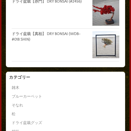
ドライ盆栽【赤門】 DRY BONSAI (#2456)
ドライ盆栽【真柏】 DRY BONSAI (WDB-
#018 SHIN)
カテゴリー
雑木
ブルーカーペット
そなれ
松
ドライ盆栽グッズ