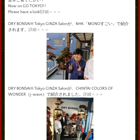
Now on GO TOKYO! !
Please have a look!
詳細＞＞＞
DRY BONSAI® Tokyo GINZA Salonが、NHK「MONOすごい」で紹介
されます。
詳細＞＞＞
DRY BONSAI® Tokyo GINZA Salonが、CHINTAI COLORS OF
WONDER（j-wave）で紹介されました。
詳細＞＞＞