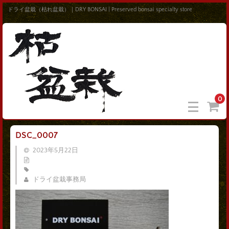
ドライ盆栽（枯れ盆栽）｜DRY BONSAI | Preserved bonsai specialty store
0
DSC_0007
2023年5月22日
ドライ盆栽事務局