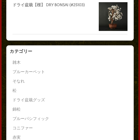
ドライ盆栽【桜】 DRY BONSAI (#25103)
カテゴリー
雑木
ブルーカーペット
そなれ
松
ドライ盆栽グッズ
錦松
ブルーパシフィック
コニファー
赤実