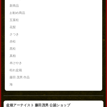
新商品
お勧め商品
五葉松
花梨
さつき
赤松
黒松
真柏
本けやき
枯れ盆栽
藤田 茂男 作品
海
盆栽アーテイスト 藤田茂男 公認ショップ