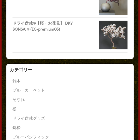
ドライ盆栽®【桜・お花見】 DRY
BONSAI® (EC-premium05)
カテゴリー
雑木
ブルーカーペット
そなれ
松
ドライ盆栽グッズ
錦松
ブルーパシフィック