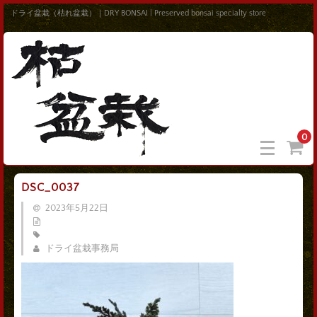
ドライ盆栽（枯れ盆栽）｜DRY BONSAI | Preserved bonsai specialty store
0
DSC_0037
2023年5月22日
ドライ盆栽事務局