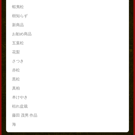
蝦夷松
樹知らず
新商品
お勧め商品
五葉松
花梨
さつき
赤松
黒松
真柏
本けやき
枯れ盆栽
藤田 茂男 作品
海