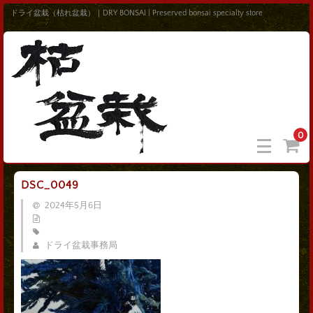
ドライ盆栽（枯れ盆栽）｜DRY BONSAI | Preserved bonsai specialty store
0
DSC_0049
2024年5月6日
ドライ盆栽事務局