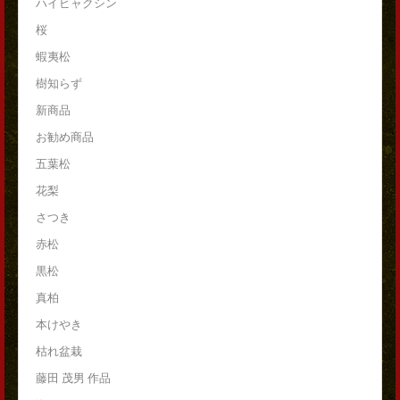
ハイビャクシン
桜
蝦夷松
樹知らず
新商品
お勧め商品
五葉松
花梨
さつき
赤松
黒松
真柏
本けやき
枯れ盆栽
藤田 茂男 作品