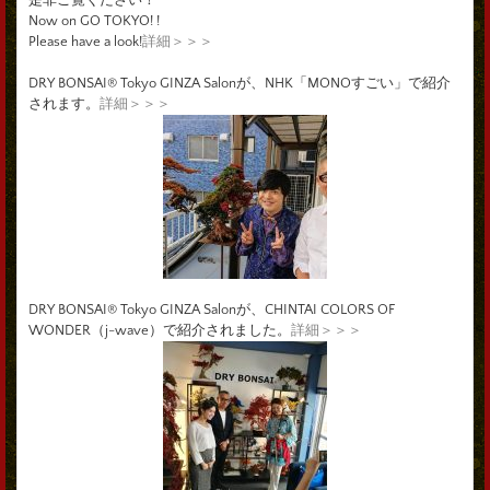
Now on GO TOKYO! !
Please have a look!
詳細＞＞＞
DRY BONSAI® Tokyo GINZA Salonが、NHK「MONOすごい」で紹介
されます。
詳細＞＞＞
DRY BONSAI® Tokyo GINZA Salonが、CHINTAI COLORS OF
WONDER（j-wave）で紹介されました。
詳細＞＞＞