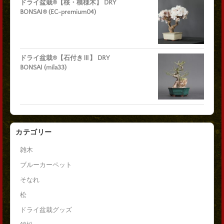
ドライ盆栽®【桜・模様木】 DRY
BONSAI® (EC-premium04)
ドライ盆栽®【石付きⅢ】 DRY
BONSAI (mila33)
カテゴリー
雑木
ブルーカーペット
そなれ
松
ドライ盆栽グッズ