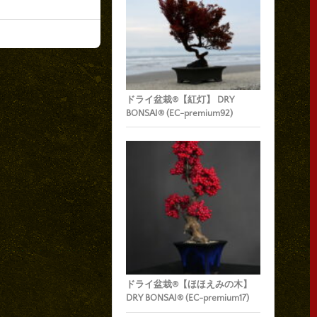
ドライ盆栽®【紅灯】 DRY
BONSAI® (EC-premium92)
ドライ盆栽®【ほほえみの木】
DRY BONSAI® (EC-premium17)