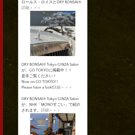
ロールス・ロイスとDRY BONSAI®
詳細＞＞＞
DRY BONSAI® Tokyo GINZA Salon
が、GO TOKYOに掲載中！！
是非ご覧ください！
Now on GO TOKYO! !
Please have a look!
詳細＞＞＞
DRY BONSAI® Tokyo GINZA Salon
が、NHK「MONOすごい」で紹介
されます。
詳細＞＞＞