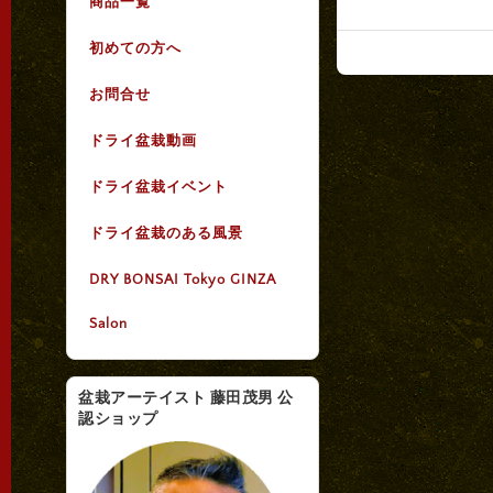
商品一覧
初めての方へ
お問合せ
ドライ盆栽動画
ドライ盆栽イベント
ドライ盆栽のある風景
DRY BONSAI Tokyo GINZA
Salon
盆栽アーテイスト 藤田茂男 公
認ショップ