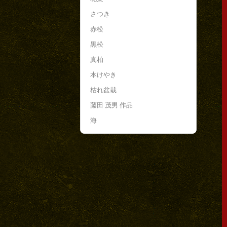
さつき
赤松
黒松
真柏
本けやき
枯れ盆栽
藤田 茂男 作品
海