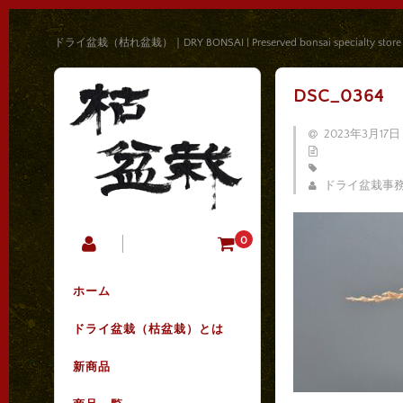
ドライ盆栽（枯れ盆栽）｜DRY BONSAI | Preserved bonsai specialty store
DSC_0364
2023年3月17日
ドライ盆栽事
0
ホーム
ドライ盆栽（枯盆栽）とは
新商品