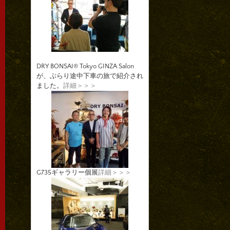
DRY BONSAI® Tokyo GINZA Salon
が、ぶらり途中下車の旅で紹介され
ました。
詳細＞＞＞
G735ギャラリー個展
詳細＞＞＞