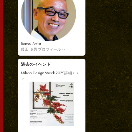
Bonsai Artist
藤田 茂男 プロフィール >>
過去のイベント
Milano Design Week 2025
詳細＞＞
＞