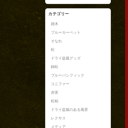
カテゴリー
雑木
ブルーカーペット
そなれ
松
ドライ盆栽グッズ
錦松
ブルーパシフィック
コニファー
赤実
松柏
ドライ盆栽のある風景
レクサス
メディア