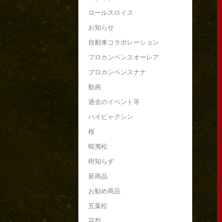
ロールスロイス
お知らせ
自動車コラボレーション
プロカンベンスオーレア
プロカンベンスナナ
動画
過去のイベント等
ハイビャクシン
桜
蝦夷松
樹知らず
新商品
お勧め商品
五葉松
花梨