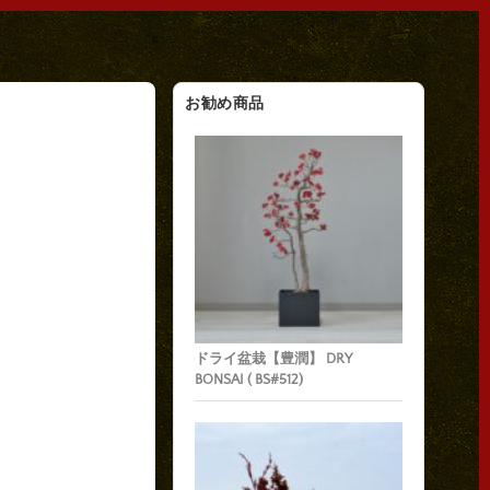
お勧め商品
ドライ盆栽【豊潤】 DRY
BONSAI ( BS#512)