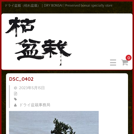
ドライ盆栽（枯れ盆栽）｜DRY BONSAI | Preserved bonsai specialty store
0
DSC_0402
2023年5月15日
ドライ盆栽事務局