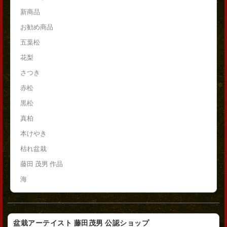
新商品
お勧め商品
五葉松
花梨
さつき
赤松
黒松
真柏
本けやき
枯れ盆栽
藤田 茂男 作品
海
盆栽アーテイスト 藤田茂男 公認ショップ