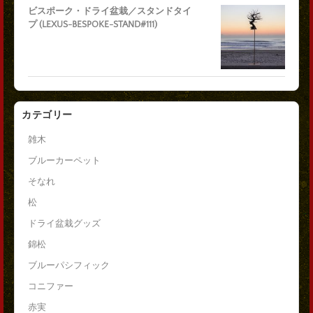
ビスポーク・ドライ盆栽／スタンドタイ
プ (LEXUS-BESPOKE-STAND#111)
カテゴリー
雑木
ブルーカーペット
そなれ
松
ドライ盆栽グッズ
錦松
ブルーパシフィック
コニファー
赤実