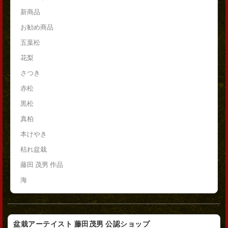
新商品
お勧め商品
五葉松
花梨
さつき
赤松
黒松
真柏
本けやき
枯れ盆栽
藤田 茂男 作品
海
盆栽アーテイスト 藤田茂男 公認ショップ