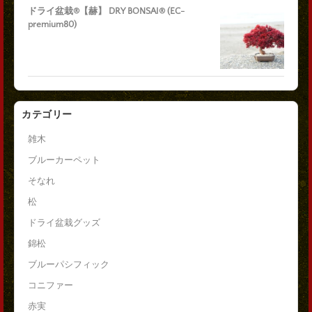
ドライ盆栽®【赫】 DRY BONSAI® (EC-
premium80)
カテゴリー
雑木
ブルーカーペット
そなれ
松
ドライ盆栽グッズ
錦松
ブルーパシフィック
コニファー
赤実