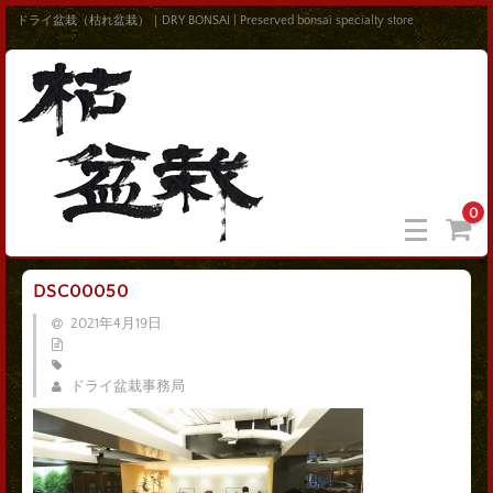
ドライ盆栽（枯れ盆栽）｜DRY BONSAI | Preserved bonsai specialty store
0
DSC00050
2021年4月19日
ドライ盆栽事務局