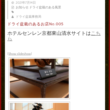
2021年7月14日
お知らせ
,
ドライ盆栽のある風景
ドライ盆栽事務局
ドライ盆栽のあるお店No.005
ホテルセンレン京都東山清水サイトは
こち
ら
[Show slideshow]