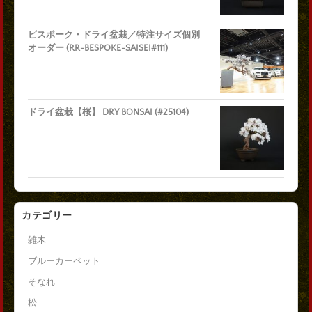
ビスポーク・ドライ盆栽／特注サイズ個別
オーダー (RR-BESPOKE-SAISEI#111)
ドライ盆栽【桜】 DRY BONSAI (#25104)
カテゴリー
雑木
ブルーカーペット
そなれ
松