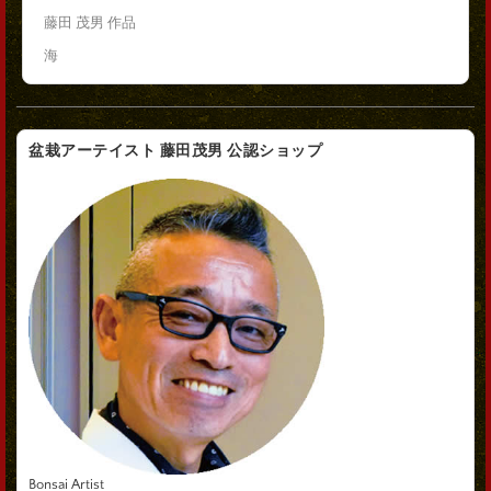
藤田 茂男 作品
海
盆栽アーテイスト 藤田茂男 公認ショップ
Bonsai Artist