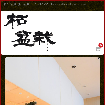
ドライ盆栽（枯れ盆栽）｜DRY BONSAI | Preserved bonsai specialty store
0