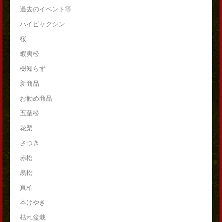
過去のイベント等
ハイビャクシン
桜
蝦夷松
樹知らず
新商品
お勧め商品
五葉松
花梨
さつき
赤松
黒松
真柏
本けやき
枯れ盆栽