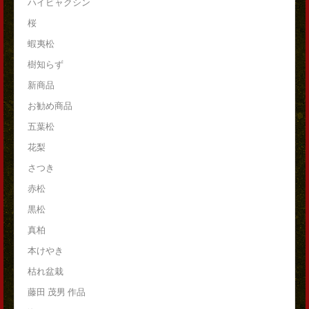
ハイビャクシン
桜
蝦夷松
樹知らず
新商品
お勧め商品
五葉松
花梨
さつき
赤松
黒松
真柏
本けやき
枯れ盆栽
藤田 茂男 作品