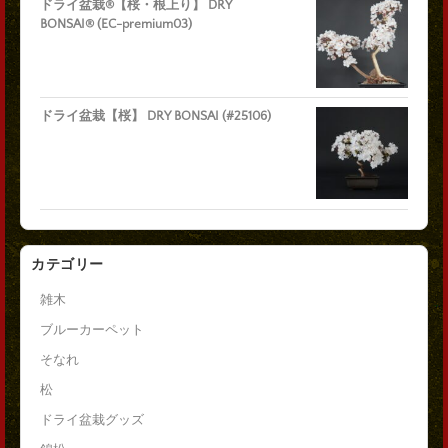
ドライ盆栽®【桜・根上り】 DRY
BONSAI® (EC-premium03)
ドライ盆栽【桜】 DRY BONSAI (#25106)
カテゴリー
雑木
ブルーカーペット
そなれ
松
ドライ盆栽グッズ