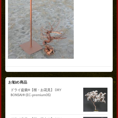
お勧め商品
ドライ盆栽®【桜・お花見】 DRY
BONSAI® (EC-premium05)