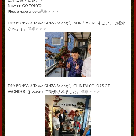
Now on GO TOKYO! !
Please have a look!
詳細＞＞＞
DRY BONSAI® Tokyo GINZA Salonが、NHK「MONOすごい」で紹介
されます。
詳細＞＞＞
DRY BONSAI® Tokyo GINZA Salonが、CHINTAI COLORS OF
WONDER（j-wave）で紹介されました。
詳細＞＞＞