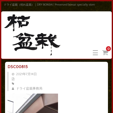
ドライ盆栽（枯れ盆栽）｜DRY BONSAI | Preserved bonsai specialty store
0
DSC00815
2021年7月14日
ドライ盆栽事務局