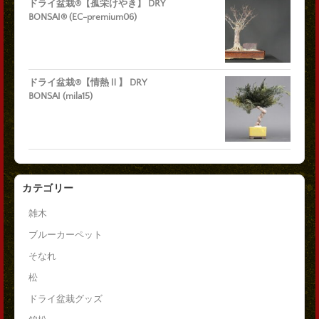
ドライ盆栽®【孤栄けやき】 DRY
BONSAI® (EC-premium06)
ドライ盆栽®【情熱Ⅱ】 DRY
BONSAI (mila15)
カテゴリー
雑木
ブルーカーペット
そなれ
松
ドライ盆栽グッズ