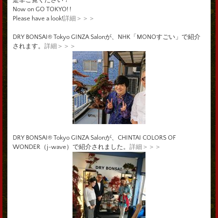
Now on GO TOKYO! !
Please have a look!
詳細＞＞＞
DRY BONSAI® Tokyo GINZA Salonが、NHK「MONOすごい」で紹介
されます。
詳細＞＞＞
DRY BONSAI® Tokyo GINZA Salonが、CHINTAI COLORS OF
WONDER（j-wave）で紹介されました。
詳細＞＞＞