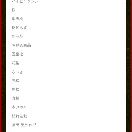
ハイビャクシン
桜
蝦夷松
樹知らず
新商品
お勧め商品
五葉松
花梨
さつき
赤松
黒松
真柏
本けやき
枯れ盆栽
藤田 茂男 作品