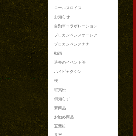
ロールスロイス
お知らせ
自動車コラボレーション
プロカンベンスオーレア
プロカンベンスナナ
動画
過去のイベント等
ハイビャクシン
桜
蝦夷松
樹知らず
新商品
お勧め商品
五葉松
花梨