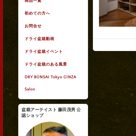
商品一覧
初めての方へ
お問合せ
ドライ盆栽動画
ドライ盆栽イベント
ドライ盆栽のある風景
DRY BONSAI Tokyo GINZA
Salon
盆栽アーテイスト 藤田茂男 公
認ショップ