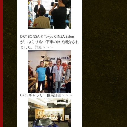
DRY BONSAI® Tokyo GINZA Salon
が、ぶらり途中下車の旅で紹介され
ました。
詳細＞＞＞
G735ギャラリー個展
詳細＞＞＞