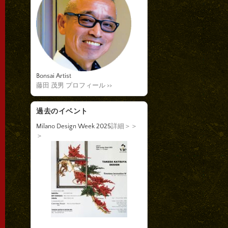
Bonsai Artist
藤田 茂男 プロフィール >>
過去のイベント
Milano Design Week 2025
詳細＞＞
＞