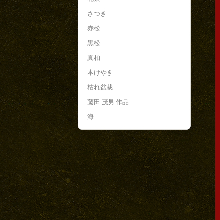
さつき
赤松
黒松
真柏
本けやき
枯れ盆栽
藤田 茂男 作品
海