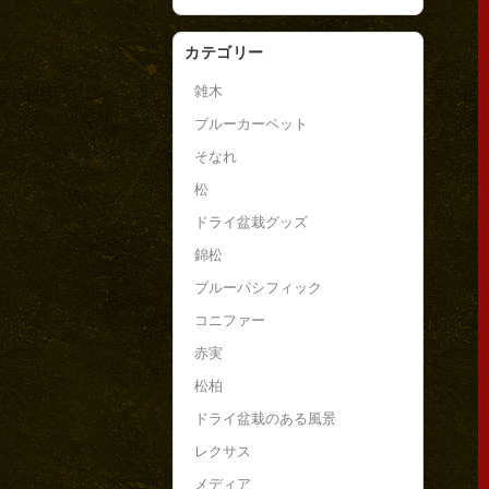
カテゴリー
雑木
ブルーカーペット
そなれ
松
ドライ盆栽グッズ
錦松
ブルーパシフィック
コニファー
赤実
松柏
ドライ盆栽のある風景
レクサス
メディア