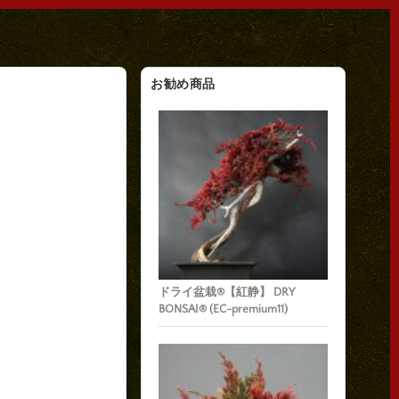
お勧め商品
ドライ盆栽®【紅静】 DRY
BONSAI® (EC-premium11)