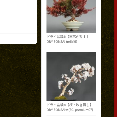
ドライ盆栽®【末広がりⅠ】
DRY BONSAI (mila19)
ドライ盆栽®【桜・吹き流し】
DRY BONSAI® (EC-premium07)