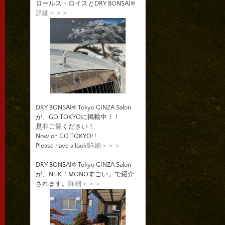
ロールス・ロイスとDRY BONSAI®
詳細＞＞＞
DRY BONSAI® Tokyo GINZA Salon
が、GO TOKYOに掲載中！！
是非ご覧ください！
Now on GO TOKYO! !
Please have a look!
詳細＞＞＞
DRY BONSAI® Tokyo GINZA Salon
が、NHK「MONOすごい」で紹介
されます。
詳細＞＞＞