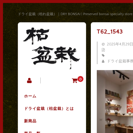
ドライ盆栽（枯れ盆栽）｜DRY BONSAI | Preserved bonsai specialty store
T62_1543
2025年4月29
ドライ盆栽事
0
ホーム
ドライ盆栽（枯盆栽）とは
新商品