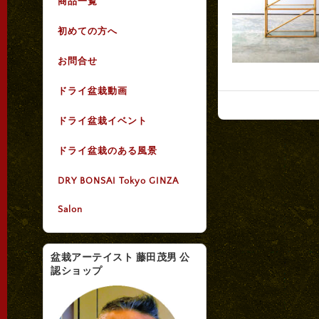
商品一覧
初めての方へ
お問合せ
ドライ盆栽動画
ドライ盆栽イベント
ドライ盆栽のある風景
DRY BONSAI Tokyo GINZA
Salon
盆栽アーテイスト 藤田茂男 公
認ショップ