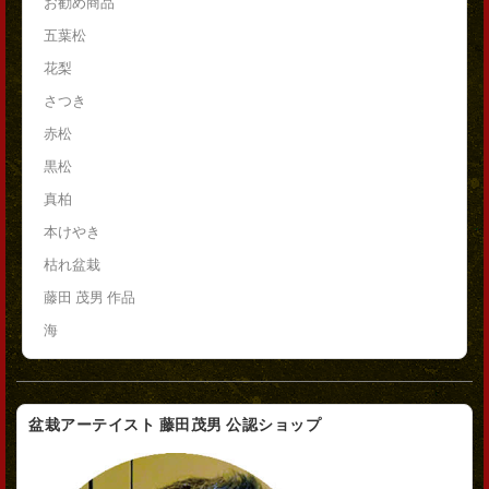
お勧め商品
五葉松
花梨
さつき
赤松
黒松
真柏
本けやき
枯れ盆栽
藤田 茂男 作品
海
盆栽アーテイスト 藤田茂男 公認ショップ