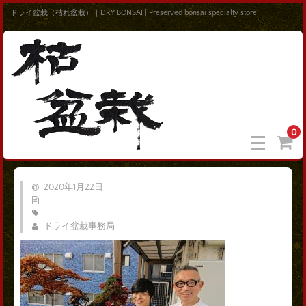
ドライ盆栽（枯れ盆栽）｜DRY BONSAI | Preserved bonsai specialty store
0
2020年1月22日
ドライ盆栽事務局