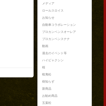
メディア
ロールスロイス
お知らせ
自動車コラボレーション
プロカンベンスオーレア
プロカンベンスナナ
動画
過去のイベント等
ハイビャクシン
桜
蝦夷松
樹知らず
新商品
お勧め商品
五葉松