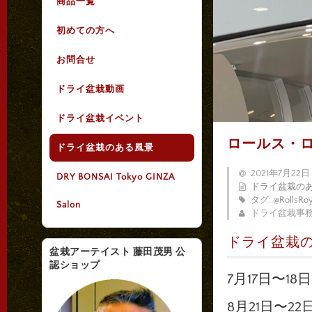
商品一覧
初めての方へ
お問合せ
ドライ盆栽動画
ドライ盆栽イベント
ロールス・ロイ
ドライ盆栽のある風景
2021年7月22日
DRY BONSAI Tokyo GINZA
ドライ盆栽の
タグ:
@RollsRo
Salon
ドライ盆栽事
ドライ盆栽の
盆栽アーテイスト 藤田茂男 公
認ショップ
7月17日〜1
8月21日〜2