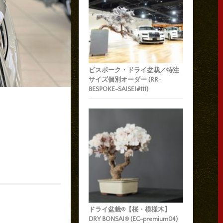
ビスポーク・ドライ盆栽／特注
サイズ個別オーダー (RR-
BESPOKE-SAISEI#111)
ドライ盆栽®【桜・模様木】
DRY BONSAI® (EC-premium04)