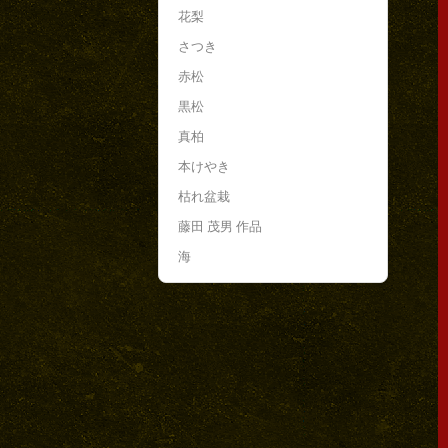
花梨
さつき
赤松
黒松
真柏
本けやき
枯れ盆栽
藤田 茂男 作品
海