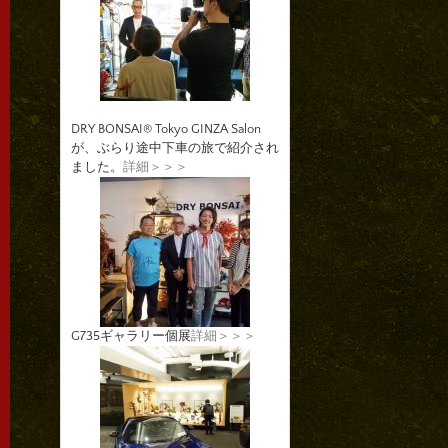
DRY BONSAI® Tokyo GINZA Salon
が、ぶらり途中下車の旅で紹介され
ました。
詳細＞＞＞
G735ギャラリー個展
詳細＞＞＞