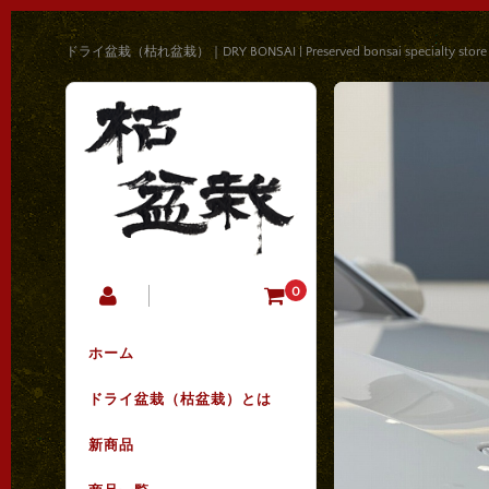
ドライ盆栽（枯れ盆栽）｜DRY BONSAI | Preserved bonsai specialty store
0
ホーム
ドライ盆栽（枯盆栽）とは
新商品