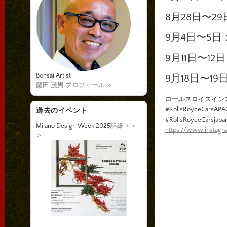
8月28日〜2
9月4日〜5
9月11日〜1
Bonsai Artist
9月18日〜1
藤田 茂男 プロフィール >>
ロールスロイスイン
#RollsRoyceCarsAPA
過去のイベント
#RollsRoyceCarsjapa
Milano Design Week 2025
詳細＞＞
https://www.instag
＞