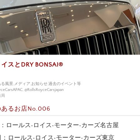
スとDRY BONSAI®
ある風景
,
メディア
,
お知らせ
,
過去のイベント等
yceCarsAPAC
,
@RollsRoyceCarsjapan
務局
あるお店No.006
8日：ロールス•ロイス•モーター•カーズ名古屋
2日：ロールス•ロイス•モーター•カーズ東京