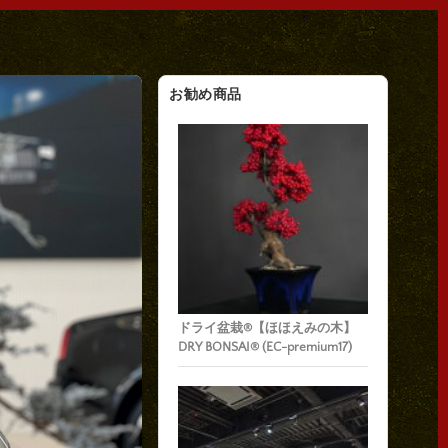
お勧め商品
ドライ盆栽®【ほほえみの木】
DRY BONSAI® (EC-premium17)