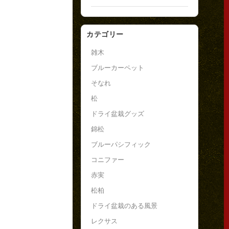
カテゴリー
雑木
ブルーカーペット
そなれ
松
ドライ盆栽グッズ
錦松
ブルーパシフィック
コニファー
赤実
松柏
ドライ盆栽のある風景
レクサス